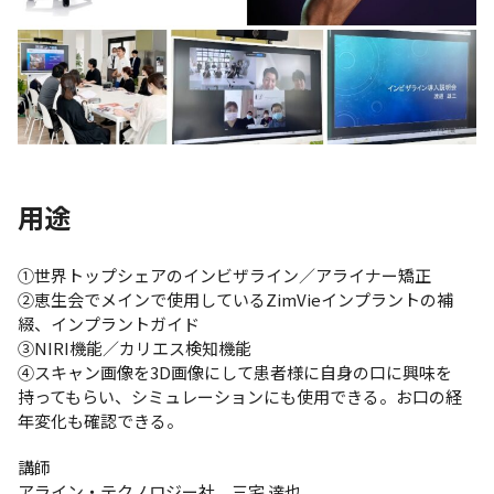
用途
①世界トップシェアのインビザライン／アライナー矯正
②恵生会でメインで使用しているZimVieインプラントの補
綴、インプラントガイド
③NIRI機能／カリエス検知機能
④スキャン画像を3D画像にして患者様に自身の口に興味を
持ってもらい、シミュレーションにも使用できる。お口の経
年変化も確認できる。
講師
アライン・テクノロジー社 三宅 達也